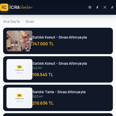
İC
ICRA
ilanları
Ana Sayfa
Sivas
Satılık Konut - Sivas Altınyayla
747.000 TL
Satılık Konut - Sivas Altınyayla
142 m²
106.545 TL
Satılık Tarla - Sivas Altınyayla
553 m²
210.636 TL