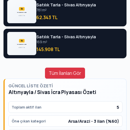
Satılık Tarla - Sivas Altınyayla
781 m²
62.343 TL
Satılık Tarla - Sivas Altınyayla
169 m²
145.908 TL
Tüm İlanları Gör
GÜNCEL LISTE ÖZETI
Altınyayla / Sivas İcra Piyasası Özeti
5
Toplam aktif ilan
Arsa/Arazi - 3 ilan (%60)
Öne çıkan kategori