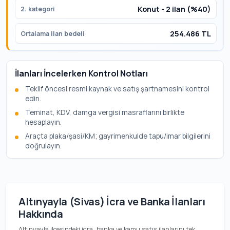
Konut - 2 ilan (%40)
2. kategori
254.486 TL
Ortalama ilan bedeli
İlanları İncelerken Kontrol Notları
Teklif öncesi resmi kaynak ve satış şartnamesini kontrol
edin.
Teminat, KDV, damga vergisi masraflarını birlikte
hesaplayın.
Araçta plaka/şasi/KM; gayrimenkulde tapu/imar bilgilerini
doğrulayın.
Altınyayla (Sivas) İcra ve Banka İlanları
Hakkında
Altınyayla ilçesindeki icra, banka ve kamu satış ilanlarını tek