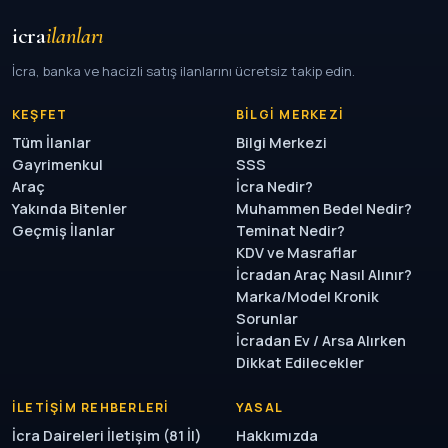
icra
ilanları
İcra, banka ve hacizli satış ilanlarını ücretsiz takip edin.
KEŞFET
BILGI MERKEZI
Tüm İlanlar
Bilgi Merkezi
Gayrimenkul
SSS
Araç
İcra Nedir?
Yakında Bitenler
Muhammen Bedel Nedir?
Geçmiş İlanlar
Teminat Nedir?
KDV ve Masraflar
İcradan Araç Nasıl Alınır?
Marka/Model Kronik
Sorunlar
İcradan Ev / Arsa Alırken
Dikkat Edilecekler
İLETIŞIM REHBERLERI
YASAL
İcra Daireleri İletişim (81 İl)
Hakkımızda