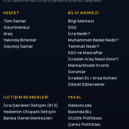
İcra, banka ve hacizli satış ilanlarını ücretsiz takip edin.
KEŞFET
BILGI MERKEZI
Tüm İlanlar
Bilgi Merkezi
Gayrimenkul
SSS
Araç
İcra Nedir?
Yakında Bitenler
Muhammen Bedel Nedir?
Geçmiş İlanlar
Teminat Nedir?
KDV ve Masraflar
İcradan Araç Nasıl Alınır?
Marka/Model Kronik
Sorunlar
İcradan Ev / Arsa Alırken
Dikkat Edilecekler
İLETIŞIM REHBERLERI
YASAL
İcra Daireleri İletişim (81 İl)
Hakkımızda
Yediemin Otopark İletişim
Basında Biz
Banka Genel Merkezleri
Gizlilik Politikası
Çerez Politikası