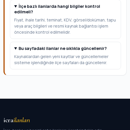
İlçe bazlı ilanlarda hangi bilgiler kontrol
edilmeli?
Fiyat, ihale tarihi, teminat, KDV, görsel/doküman, tapu
veya araç bilgileri ve resmi kaynak bağlantısı işlem
öncesinde kontrol edilmelidir.
Bu sayfadaki ilanlar ne sıklıkla güncellenir?
Kaynaklardan gelen yeni kayıtlar ve güncellemeler
sisteme işlendiğinde ilçe sayfaları da güncellenir.
icra
ilanları