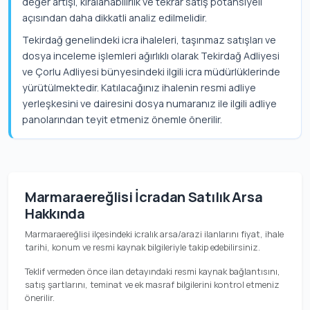
değer artışı, kiralanabilirlik ve tekrar satış potansiyeli
açısından daha dikkatli analiz edilmelidir.
Tekirdağ genelindeki icra ihaleleri, taşınmaz satışları ve
dosya inceleme işlemleri ağırlıklı olarak Tekirdağ Adliyesi
ve Çorlu Adliyesi bünyesindeki ilgili icra müdürlüklerinde
yürütülmektedir. Katılacağınız ihalenin resmi adliye
yerleşkesini ve dairesini dosya numaranız ile ilgili adliye
panolarından teyit etmeniz önemle önerilir.
Marmaraereğlisi İcradan Satılık Arsa
Hakkında
Marmaraereğlisi ilçesindeki icralık arsa/arazi ilanlarını fiyat, ihale
tarihi, konum ve resmi kaynak bilgileriyle takip edebilirsiniz.
Teklif vermeden önce ilan detayındaki resmi kaynak bağlantısını,
satış şartlarını, teminat ve ek masraf bilgilerini kontrol etmeniz
önerilir.