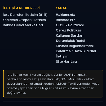
İLETIŞIM REHBERLERI
YASAL
İcra Daireleri İletişim (81 İl)
Hakkımızda
Yediemin Otopark İletişim
Basında Biz
Banka Genel Merkezleri
Gizlilik Politikası
Çerez Politikası
Kullanım Şartları
Sorumluluk Reddi
Kaynak Bilgilendirmesi
Kaldırma / Hata Bildirimi
İletişim
Site Haritası
İcra İlanlar resmi kurum değildir. Veriler UYAP, ilan.gov.tr,
bankaların resmi satış sayfaları, GİB, SGK, Milli Emlak ve kamu
duyurularından otomatik derlenmektedir. Teklif vermeden
veya ödeme yapmadan önce bilgileri ilgili resmi kaynak
üzerinden doğrulayınız.