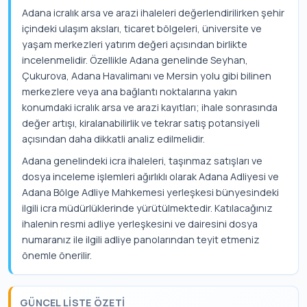
Adana icralık arsa ve arazi ihaleleri değerlendirilirken şehir
içindeki ulaşım aksları, ticaret bölgeleri, üniversite ve
yaşam merkezleri yatırım değeri açısından birlikte
incelenmelidir. Özellikle Adana genelinde Seyhan,
Çukurova, Adana Havalimanı ve Mersin yolu gibi bilinen
merkezlere veya ana bağlantı noktalarına yakın
konumdaki icralık arsa ve arazi kayıtları; ihale sonrasında
değer artışı, kiralanabilirlik ve tekrar satış potansiyeli
açısından daha dikkatli analiz edilmelidir.
Adana genelindeki icra ihaleleri, taşınmaz satışları ve
dosya inceleme işlemleri ağırlıklı olarak Adana Adliyesi ve
Adana Bölge Adliye Mahkemesi yerleşkesi bünyesindeki
ilgili icra müdürlüklerinde yürütülmektedir. Katılacağınız
ihalenin resmi adliye yerleşkesini ve dairesini dosya
numaranız ile ilgili adliye panolarından teyit etmeniz
önemle önerilir.
GÜNCEL LISTE ÖZETI