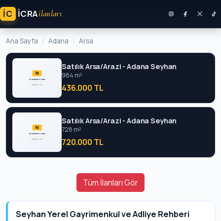
İC
ICRA
ilanları
Ana Sayfa
Adana
Arsa
Satılık Arsa/Arazi - Adana Seyhan
984 m²
436.000 TL
Satılık Arsa/Arazi - Adana Seyhan
728 m²
720.000 TL
Tüm İlanları Gör
Seyhan Yerel Gayrimenkul ve Adliye Rehberi