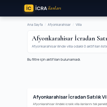
İC
ICRA
ilanları
Ana Sayfa
Afyonkarahisar
Villa
Afyonkarahisar İcradan Satı
Afyonkarahisar ilinde villa odaklı 0 aktif ilan list
Bu filtre için aktif ilan bulunamadı.
Afyonkarahisar İcradan Satılık Vi
Afyonkarahisar ilindeki icralık villa ilanlarını tek panel