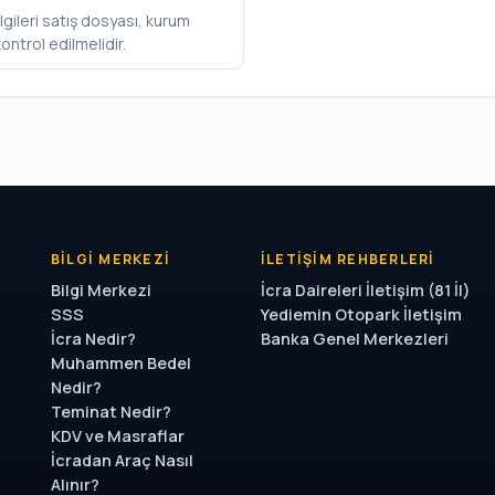
lgileri satış dosyası, kurum
ontrol edilmelidir.
BILGI MERKEZI
İLETIŞIM REHBERLERI
Bilgi Merkezi
İcra Daireleri İletişim (81 İl)
SSS
Yediemin Otopark İletişim
İcra Nedir?
Banka Genel Merkezleri
Muhammen Bedel
Nedir?
Teminat Nedir?
KDV ve Masraflar
İcradan Araç Nasıl
Alınır?