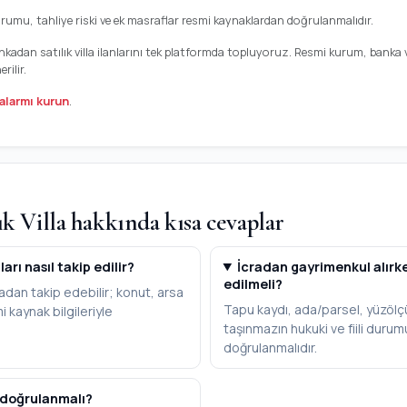
urumu, tahliye riski ve ek masraflar resmi kaynaklardan doğrulanmalıdır.
 bankadan satılık villa ilanlarını tek platformda topluyoruz. Resmi kurum, bank
ilir.
alarmı kurun
.
k Villa hakkında kısa cevaplar
arı nasıl takip edilir?
İcradan gayrimenkul alırk
edilmeli?
adan takip edebilir; konut, arsa
Tapu kaydı, ada/parsel, yüzölç
mi kaynak bilgileriyle
taşınmazın hukuki ve fiili duru
doğrulanmalıdır.
 doğrulanmalı?