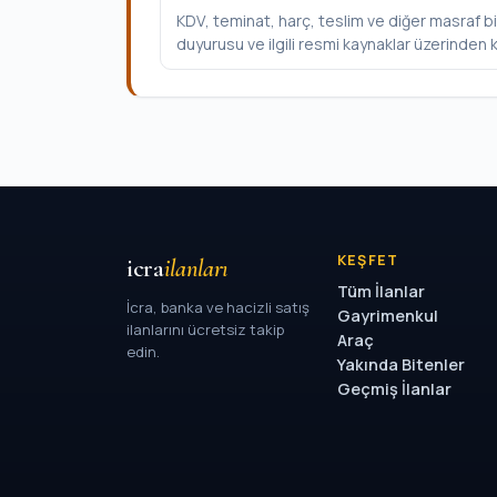
KDV, teminat, harç, teslim ve diğer masraf bi
duyurusu ve ilgili resmi kaynaklar üzerinden k
KEŞFET
icra
ilanları
Tüm İlanlar
İcra, banka ve hacizli satış
Gayrimenkul
ilanlarını ücretsiz takip
Araç
edin.
Yakında Bitenler
Geçmiş İlanlar