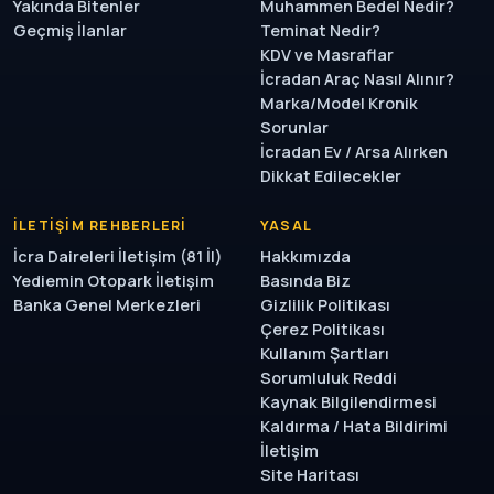
Yakında Bitenler
Muhammen Bedel Nedir?
Geçmiş İlanlar
Teminat Nedir?
KDV ve Masraflar
İcradan Araç Nasıl Alınır?
Marka/Model Kronik
Sorunlar
İcradan Ev / Arsa Alırken
Dikkat Edilecekler
İLETIŞIM REHBERLERI
YASAL
İcra Daireleri İletişim (81 İl)
Hakkımızda
Yediemin Otopark İletişim
Basında Biz
Banka Genel Merkezleri
Gizlilik Politikası
Çerez Politikası
Kullanım Şartları
Sorumluluk Reddi
Kaynak Bilgilendirmesi
Kaldırma / Hata Bildirimi
İletişim
Site Haritası