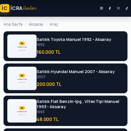
İC
ICRA
ilanları
Ana Sayfa
Aksaray
Araç
Satılık Toyota Manuel 1992 - Aksaray
1992
160.000 TL
Satılık Hyundai Manuel 2007 - Aksaray
2007
200.000 TL
Satılık Fiat Benzin-lpg , Vites Tipi Manuel
1993 - Aksaray
1993
48.000 TL