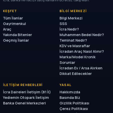
İcra, banka ve hacizli satış ilanlarını ücretsiz takip edin.
KEŞFET
BILGI MERKEZI
Tüm İlanlar
Bilgi Merkezi
Gayrimenkul
SSS
Araç
İcra Nedir?
Yakında Bitenler
Muhammen Bedel Nedir?
Geçmiş İlanlar
Teminat Nedir?
KDV ve Masraflar
İcradan Araç Nasıl Alınır?
Marka/Model Kronik
Sorunlar
İcradan Ev / Arsa Alırken
Dikkat Edilecekler
İLETIŞIM REHBERLERI
YASAL
İcra Daireleri İletişim (81 İl)
Hakkımızda
Yediemin Otopark İletişim
Basında Biz
Banka Genel Merkezleri
Gizlilik Politikası
Çerez Politikası