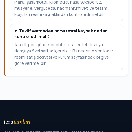
Plaka, şasi/motor, kilometre, hasar/ekspertiz,
muayene, vergi/ceza, hak mahrumiyeti ve teslim
koşulları resmi kaynaklardan kontrol edilmelidir.
Teklif vermeden önce resmi kaynak neden
kontrol edilmeli?
İlan bilgileri güncellenebilir, iptal edilebilir veya
dosyaya özel şartlar içerebilir. Bu nedenle son karar
resmi satış dosyası ve kurum sayfasındaki bilgiye
göre verilmelidir.
icra
ilanları