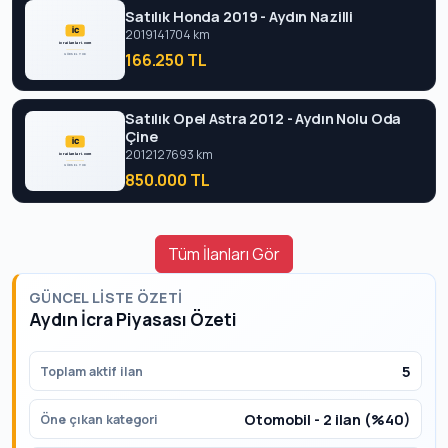
Satılık Honda 2019 - Aydın Nazilli
2019
141704 km
166.250 TL
Satılık Opel Astra 2012 - Aydın Nolu Oda
Çine
2012
127693 km
850.000 TL
Tüm İlanları Gör
GÜNCEL LISTE ÖZETI
Aydın İcra Piyasası Özeti
5
Toplam aktif ilan
Otomobil - 2 ilan (%40)
Öne çıkan kategori