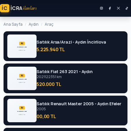
İC
ICRA
ilanları
Ana Sayfa
Aydın
Araç
Satılık Arsa/Arazi - Aydın İncirliova
5.225.940 TL
Satılık Fiat 263 2021 - Aydın
2021
122351 km
520.000 TL
Satılık Renault Master 2005 - Aydın Efeler
2005
00,00 TL