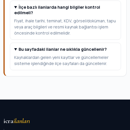
İlçe bazlı ilanlarda hangi bilgiler kontrol
edilmeli?
Fiyat, ihale tarihi, teminat, KDV, görsel/doküman, tapu
veya araç bilgileri ve resmi kaynak bağlantısı işlem
öncesinde kontrol edilmelidir.
Bu sayfadaki ilanlar ne sıklıkla güncellenir?
Kaynaklardan gelen yeni kayıtlar ve güncellemeler
sisteme işlendiğinde ilçe sayfaları da güncellenir.
icra
ilanları