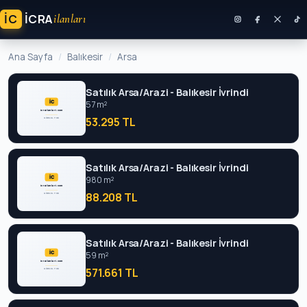
İC
ICRA
ilanları
Ana Sayfa
Balıkesir
Arsa
Satılık Arsa/Arazi - Balıkesir İvrindi
57 m²
53.295 TL
Satılık Arsa/Arazi - Balıkesir İvrindi
980 m²
88.208 TL
Satılık Arsa/Arazi - Balıkesir İvrindi
59 m²
571.661 TL