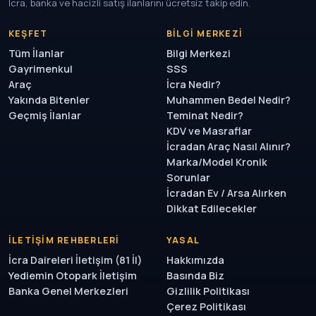
İcra, banka ve hacizli satış ilanlarını ücretsiz takip edin.
KEŞFET
BILGI MERKEZI
Tüm İlanlar
Bilgi Merkezi
Gayrimenkul
SSS
Araç
İcra Nedir?
Yakında Bitenler
Muhammen Bedel Nedir?
Geçmiş İlanlar
Teminat Nedir?
KDV ve Masraflar
İcradan Araç Nasıl Alınır?
Marka/Model Kronik
Sorunlar
İcradan Ev / Arsa Alırken
Dikkat Edilecekler
İLETIŞIM REHBERLERI
YASAL
İcra Daireleri İletişim (81 İl)
Hakkımızda
Yediemin Otopark İletişim
Basında Biz
Banka Genel Merkezleri
Gizlilik Politikası
Çerez Politikası