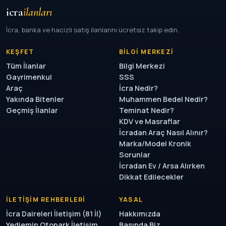
icra
ilanları
İcra, banka ve hacizli satış ilanlarını ücretsiz takip edin.
KEŞFET
BILGI MERKEZI
Tüm İlanlar
Bilgi Merkezi
Gayrimenkul
SSS
Araç
İcra Nedir?
Yakında Bitenler
Muhammen Bedel Nedir?
Geçmiş İlanlar
Teminat Nedir?
KDV ve Masraflar
İcradan Araç Nasıl Alınır?
Marka/Model Kronik
Sorunlar
İcradan Ev / Arsa Alırken
Dikkat Edilecekler
İLETIŞIM REHBERLERI
YASAL
İcra Daireleri İletişim (81 İl)
Hakkımızda
Yediemin Otopark İletişim
Basında Biz