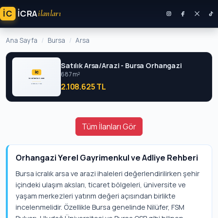
İC
ICRA
ilanları
Ana Sayfa
Bursa
Arsa
Satılık Arsa/Arazi - Bursa Orhangazi
687 m²
2.108.625 TL
Tüm İlanları Gör
Orhangazi Yerel Gayrimenkul ve Adliye Rehberi
Bursa icralık arsa ve arazi ihaleleri değerlendirilirken şehir
içindeki ulaşım aksları, ticaret bölgeleri, üniversite ve
yaşam merkezleri yatırım değeri açısından birlikte
incelenmelidir. Özellikle Bursa genelinde Nilüfer, FSM