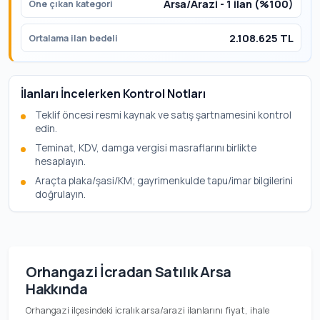
Arsa/Arazi - 1 ilan (%100)
Öne çıkan kategori
2.108.625 TL
Ortalama ilan bedeli
İlanları İncelerken Kontrol Notları
Teklif öncesi resmi kaynak ve satış şartnamesini kontrol
edin.
Teminat, KDV, damga vergisi masraflarını birlikte
hesaplayın.
Araçta plaka/şasi/KM; gayrimenkulde tapu/imar bilgilerini
doğrulayın.
Orhangazi İcradan Satılık Arsa
Hakkında
Orhangazi ilçesindeki icralık arsa/arazi ilanlarını fiyat, ihale