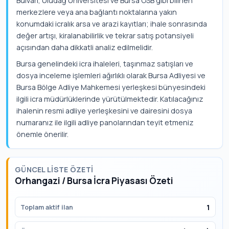
Bulvarı, Uludağ Üniversitesi ve Bursa OSB gibi bilinen
merkezlere veya ana bağlantı noktalarına yakın
konumdaki icralık arsa ve arazi kayıtları; ihale sonrasında
değer artışı, kiralanabilirlik ve tekrar satış potansiyeli
açısından daha dikkatli analiz edilmelidir.
Bursa genelindeki icra ihaleleri, taşınmaz satışları ve
dosya inceleme işlemleri ağırlıklı olarak Bursa Adliyesi ve
Bursa Bölge Adliye Mahkemesi yerleşkesi bünyesindeki
ilgili icra müdürlüklerinde yürütülmektedir. Katılacağınız
ihalenin resmi adliye yerleşkesini ve dairesini dosya
numaranız ile ilgili adliye panolarından teyit etmeniz
önemle önerilir.
GÜNCEL LISTE ÖZETI
Orhangazi / Bursa İcra Piyasası Özeti
1
Toplam aktif ilan