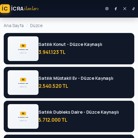
İC
ICRA
ilanları
Ana Sayfa
Düzce
Satılık Konut - Düzce Kaynaşlı
3.941.123 TL
Satılık Müstakil Ev - Düzce Kaynaşlı
2.540.520 TL
Satılık Dubleks Daire - Düzce Kaynaşlı
5.712.000 TL