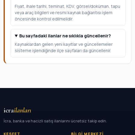
Fiyat, ihale tarihi, teminat, KDV, görsel/doküman, tapu
veya araç bilgileri ve resmi kaynak bağlantısı işlem
öncesinde kontrol edilmelidir.
Bu sayfadaki ilanlar ne sıklıkla güncellenir?
Kaynaklardan gelen yeni kayıtlar ve güncellemeler
sisteme işlendiğinde ilçe sayfaları da güncellenir.
icra
ilanları
İcra, banka ve hacizli satış ilanlarını ücretsiz takip edin.
KEŞFET
BILGI MERKEZI