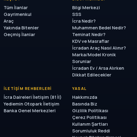
Tüm İlanlar
Bilgi Merkezi
Gayrimenkul
SSS
Araç
İcra Nedir?
Yakında Bitenler
Muhammen Bedel Nedir?
Geçmiş İlanlar
Teminat Nedir?
KDV ve Masraflar
İcradan Araç Nasıl Alınır?
Marka/Model Kronik
Sorunlar
İcradan Ev / Arsa Alırken
Dikkat Edilecekler
İLETIŞIM REHBERLERI
YASAL
İcra Daireleri İletişim (81 İl)
Hakkımızda
Yediemin Otopark İletişim
Basında Biz
Banka Genel Merkezleri
Gizlilik Politikası
Çerez Politikası
Kullanım Şartları
Sorumluluk Reddi