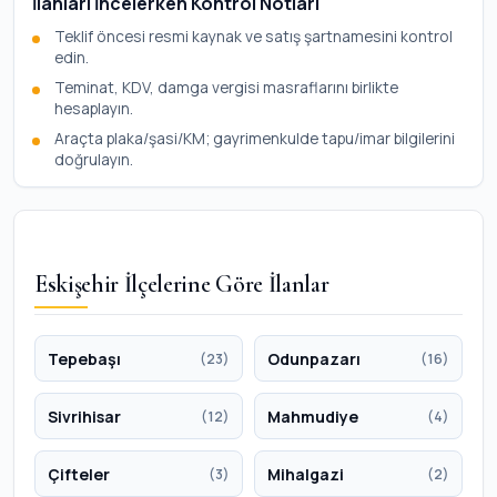
İlanları İncelerken Kontrol Notları
Teklif öncesi resmi kaynak ve satış şartnamesini kontrol
edin.
Teminat, KDV, damga vergisi masraflarını birlikte
hesaplayın.
Araçta plaka/şasi/KM; gayrimenkulde tapu/imar bilgilerini
doğrulayın.
Eskişehir İlçelerine Göre İlanlar
Tepebaşı
Odunpazarı
(23)
(16)
Sivrihisar
Mahmudiye
(12)
(4)
Çifteler
Mihalgazi
(3)
(2)