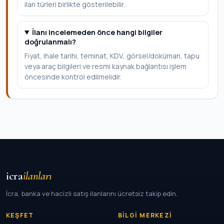
ilan türleri birlikte gösterilebilir.
İlanı incelemeden önce hangi bilgiler
doğrulanmalı?
Fiyat, ihale tarihi, teminat, KDV, görsel/doküman, tapu
veya araç bilgileri ve resmi kaynak bağlantısı işlem
öncesinde kontrol edilmelidir.
icra
ilanları
İcra, banka ve hacizli satış ilanlarını ücretsiz takip edin.
KEŞFET
BILGI MERKEZI