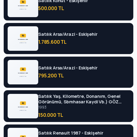
Satılık Konut - Eskişehir
500.000 TL
Satılık Arsa/Arazi - Eskişehir
1.785.600 TL
Satılık Arsa/Arazi - Eskişehir
795.200 TL
Satılık Yaş, Kilometre, Donanım, Genel
Görünümü, Sbmhasar Kaydi Vb.) GÖZ
Önüne Alinarak Mukayese Yapılmıştır. TÜM
1993
BU Hesaplamalar Neticesinde 1993 -
150.000 TL
Eskişehir
Satılık Renault 1987 - Eskişehir