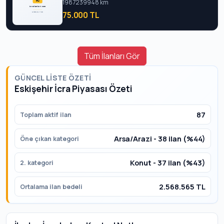
1987
239948 km
75.000 TL
Tüm İlanları Gör
GÜNCEL LISTE ÖZETI
Eskişehir İcra Piyasası Özeti
87
Toplam aktif ilan
Arsa/Arazi - 38 ilan (%44)
Öne çıkan kategori
Konut - 37 ilan (%43)
2. kategori
2.568.565 TL
Ortalama ilan bedeli