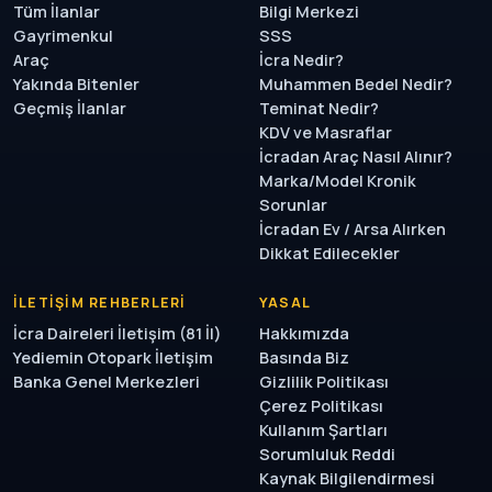
Tüm İlanlar
Bilgi Merkezi
Gayrimenkul
SSS
Araç
İcra Nedir?
Yakında Bitenler
Muhammen Bedel Nedir?
Geçmiş İlanlar
Teminat Nedir?
KDV ve Masraflar
İcradan Araç Nasıl Alınır?
Marka/Model Kronik
Sorunlar
İcradan Ev / Arsa Alırken
Dikkat Edilecekler
İLETIŞIM REHBERLERI
YASAL
İcra Daireleri İletişim (81 İl)
Hakkımızda
Yediemin Otopark İletişim
Basında Biz
Banka Genel Merkezleri
Gizlilik Politikası
Çerez Politikası
Kullanım Şartları
Sorumluluk Reddi
Kaynak Bilgilendirmesi