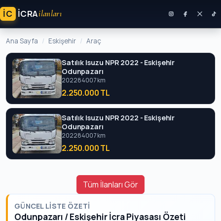
İC
ICRA
ilanları
Ana Sayfa
Eskişehir
Araç
Satılık Isuzu NPR 2022 - Eskişehir
Odunpazarı
2022
84007 km
2.250.000 TL
Satılık Isuzu NPR 2022 - Eskişehir
Odunpazarı
2022
84007 km
2.250.000 TL
Tüm İlanları Gör
GÜNCEL LISTE ÖZETI
Odunpazarı / Eskişehir İcra Piyasası Özeti