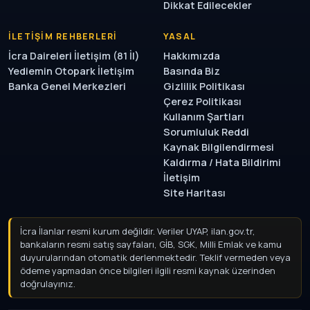
Dikkat Edilecekler
İLETIŞIM REHBERLERI
YASAL
İcra Daireleri İletişim (81 İl)
Hakkımızda
Yediemin Otopark İletişim
Basında Biz
Banka Genel Merkezleri
Gizlilik Politikası
Çerez Politikası
Kullanım Şartları
Sorumluluk Reddi
Kaynak Bilgilendirmesi
Kaldırma / Hata Bildirimi
İletişim
Site Haritası
İcra İlanlar resmi kurum değildir. Veriler UYAP, ilan.gov.tr,
bankaların resmi satış sayfaları, GİB, SGK, Milli Emlak ve kamu
duyurularından otomatik derlenmektedir. Teklif vermeden
veya ödeme yapmadan önce bilgileri ilgili resmi kaynak
üzerinden doğrulayınız.