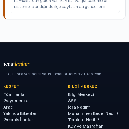
Kaynaklardan gelen yeni kayıtlar ve güncellemeler
sisteme işlendiğinde ilçe sayfaları da güncellenir.
icra
ilanları
İcra, banka ve hacizli satış ilanlarını ücretsiz takip edin.
KEŞFET
BILGI MERKEZI
Tüm İlanlar
Bilgi Merkezi
Gayrimenkul
SSS
Araç
İcra Nedir?
Yakında Bitenler
Muhammen Bedel Nedir?
Geçmiş İlanlar
Teminat Nedir?
KDV ve Masraflar