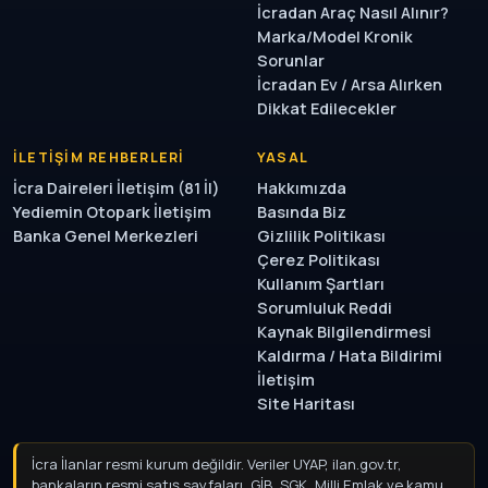
İcradan Araç Nasıl Alınır?
Marka/Model Kronik
Sorunlar
İcradan Ev / Arsa Alırken
Dikkat Edilecekler
İLETIŞIM REHBERLERI
YASAL
İcra Daireleri İletişim (81 İl)
Hakkımızda
Yediemin Otopark İletişim
Basında Biz
Banka Genel Merkezleri
Gizlilik Politikası
Çerez Politikası
Kullanım Şartları
Sorumluluk Reddi
Kaynak Bilgilendirmesi
Kaldırma / Hata Bildirimi
İletişim
Site Haritası
İcra İlanlar resmi kurum değildir. Veriler UYAP, ilan.gov.tr,
bankaların resmi satış sayfaları, GİB, SGK, Milli Emlak ve kamu