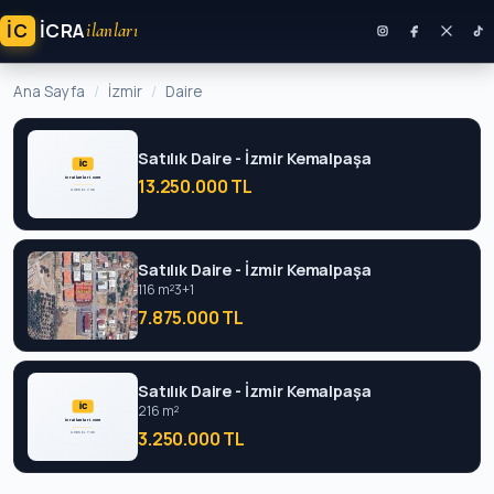
İC
ICRA
ilanları
Ana Sayfa
İzmir
Daire
Satılık Daire - İzmir Kemalpaşa
13.250.000 TL
Satılık Daire - İzmir Kemalpaşa
116 m²
3+1
7.875.000 TL
Satılık Daire - İzmir Kemalpaşa
216 m²
3.250.000 TL