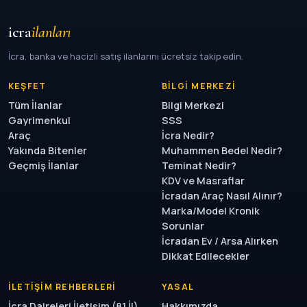
icra
ilanları
İcra, banka ve hacizli satış ilanlarını ücretsiz takip edin.
KEŞFET
BILGI MERKEZI
Tüm İlanlar
Bilgi Merkezi
Gayrimenkul
SSS
Araç
İcra Nedir?
Yakında Bitenler
Muhammen Bedel Nedir?
Geçmiş İlanlar
Teminat Nedir?
KDV ve Masraflar
İcradan Araç Nasıl Alınır?
Marka/Model Kronik
Sorunlar
İcradan Ev / Arsa Alırken
Dikkat Edilecekler
İLETIŞIM REHBERLERI
YASAL
İcra Daireleri İletişim (81 İl)
Hakkımızda