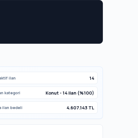
14
ktif ilan
Konut - 14 ilan (%100)
an kategori
4.607.143 TL
 ilan bedeli