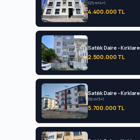
125 m²
4+1
4.400.000 TL
Satılık Daire - Kırklar
2.500.000 TL
Satılık Daire - Kırklar
116 m²
3+1
5.700.000 TL