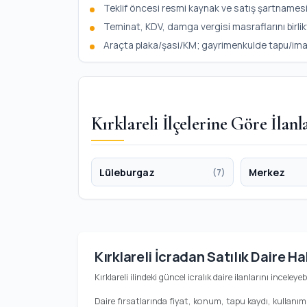
Teklif öncesi resmi kaynak ve satış şartnamesi
Teminat, KDV, damga vergisi masraflarını birlik
Araçta plaka/şasi/KM; gayrimenkulde tapu/imar b
Kırklareli İlçelerine Göre İlanl
Lüleburgaz
Merkez
(7)
Kırklareli İcradan Satılık Daire H
Kırklareli ilindeki güncel icralık daire ilanlarını inceleye
Daire fırsatlarında fiyat, konum, tapu kaydı, kullanım 