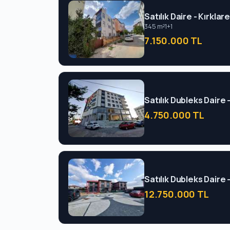
Satılık Daire - Kırklar
345 m²
1+1
7.150.000 TL
Satılık Dubleks Daire 
4.750.000 TL
Satılık Dubleks Daire 
12.750.000 TL