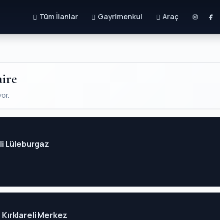
Tüm İlanlar
Gayrimenkul
Araç
aire
yor.
eli Lüleburgaz
- Kırklareli Merkez