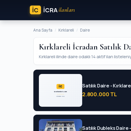
İC
ICRA
ilanları
Ana Sayfa
Kırklareli
Daire
Kırklareli İcradan Satılık D
Kırklareli ilinde daire odaklı 14 aktif ilan listeleni
Satılık Daire - Kırklar
2.800.000 TL
Satılık Dubleks Daire 