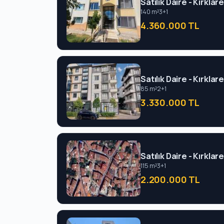
Satılık Daire - Kırklar
140 m²
3+1
4.360.000 TL
Satılık Daire - Kırklar
85 m²
2+1
3.330.000 TL
Satılık Daire - Kırklar
115 m²
3+1
2.200.000 TL