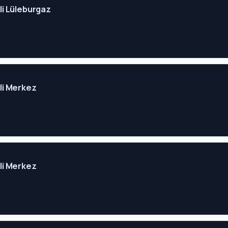
eli Lüleburgaz
eli Merkez
eli Merkez