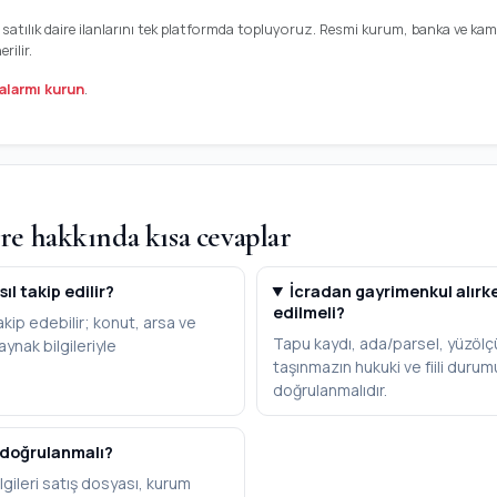
kadan satılık daire ilanlarını tek platformda topluyoruz. Resmi kurum, banka ve k
ilir.
alarmı kurun
.
ire hakkında kısa cevaplar
sıl takip edilir?
İcradan gayrimenkul alırk
edilmeli?
akip edebilir; konut, arsa ve
Tapu kaydı, ada/parsel, yüzölç
aynak bilgileriyle
taşınmazın hukuki ve fiili duru
doğrulanmalıdır.
 doğrulanmalı?
lgileri satış dosyası, kurum