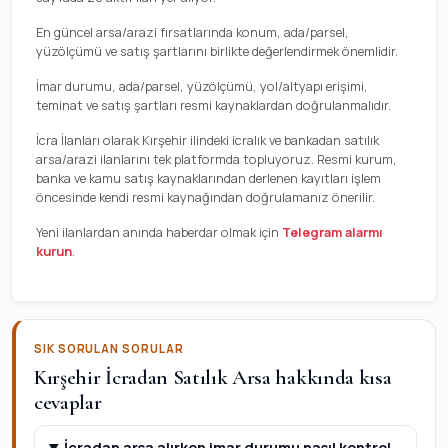
En güncel arsa/arazi fırsatlarında konum, ada/parsel,
yüzölçümü ve satış şartlarını birlikte değerlendirmek önemlidir.
İmar durumu, ada/parsel, yüzölçümü, yol/altyapı erişimi,
teminat ve satış şartları resmi kaynaklardan doğrulanmalıdır.
İcra İlanları olarak Kırşehir ilindeki icralık ve bankadan satılık
arsa/arazi ilanlarını tek platformda topluyoruz. Resmi kurum,
banka ve kamu satış kaynaklarından derlenen kayıtları işlem
öncesinde kendi resmi kaynağından doğrulamanız önerilir.
Yeni ilanlardan anında haberdar olmak için
Telegram alarmı
kurun
.
SIK SORULAN SORULAR
Kırşehir İcradan Satılık Arsa hakkında kısa
cevaplar
İcradan arsa alırken imar durumu nasıl kontrol