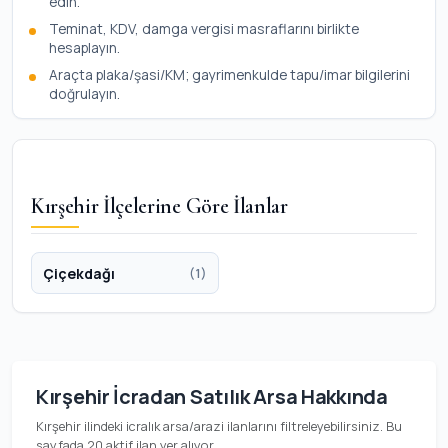
edin.
Teminat, KDV, damga vergisi masraflarını birlikte
hesaplayın.
Araçta plaka/şasi/KM; gayrimenkulde tapu/imar bilgilerini
doğrulayın.
Kırşehir İlçelerine Göre İlanlar
Çiçekdağı
(1)
Kırşehir İcradan Satılık Arsa Hakkında
Kırşehir ilindeki icralık arsa/arazi ilanlarını filtreleyebilirsiniz. Bu
sayfada 20 aktif ilan yer alıyor.