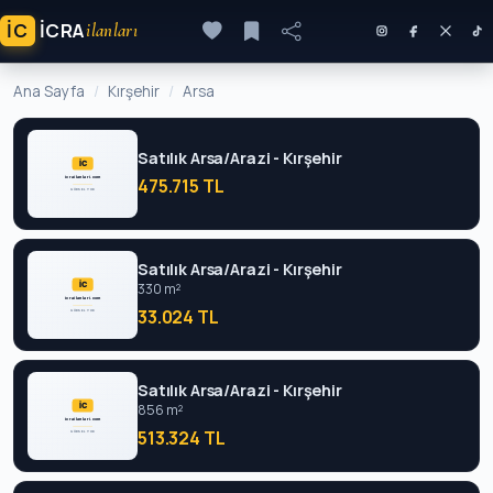
İC
ICRA
ilanları
Ana Sayfa
Kırşehir
Arsa
Satılık Arsa/Arazi - Kırşehir
475.715 TL
Satılık Arsa/Arazi - Kırşehir
330 m²
33.024 TL
Satılık Arsa/Arazi - Kırşehir
856 m²
513.324 TL