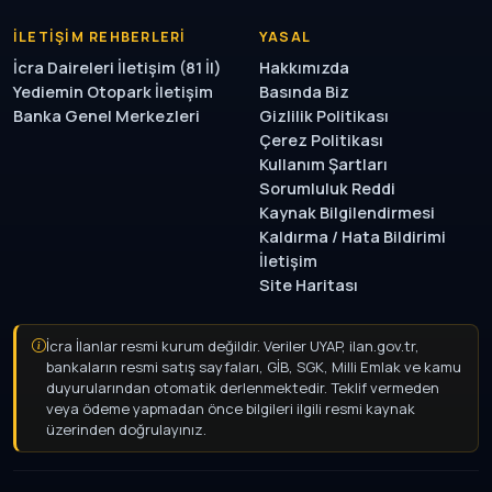
İLETIŞIM REHBERLERI
YASAL
İcra Daireleri İletişim (81 İl)
Hakkımızda
Yediemin Otopark İletişim
Basında Biz
Banka Genel Merkezleri
Gizlilik Politikası
Çerez Politikası
Kullanım Şartları
Sorumluluk Reddi
Kaynak Bilgilendirmesi
Kaldırma / Hata Bildirimi
İletişim
Site Haritası
İcra İlanlar resmi kurum değildir. Veriler UYAP, ilan.gov.tr,
bankaların resmi satış sayfaları, GİB, SGK, Milli Emlak ve kamu
duyurularından otomatik derlenmektedir. Teklif vermeden
veya ödeme yapmadan önce bilgileri ilgili resmi kaynak
üzerinden doğrulayınız.