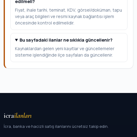
edilmeli?
Fiyat, ihale tarihi, teminat, KDV, görsel/doküman, tapu
veya araç bilgileri ve resmi kaynak bağlantısı işlem
öncesinde kontrol edilmelidir.
Bu sayfadaki ilanlar ne sıklıkla güncellenir?
Kaynaklardan gelen yeni kayıtlar ve güncellemeler
sisteme işlendiğinde ilçe sayfaları da güncellenir.
icra
ilanları
İcra, banka ve hacizli satış ilanlarını ücretsiz takip edin.