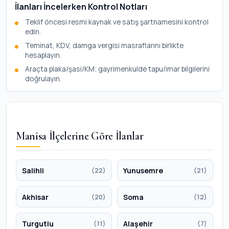
İlanları İncelerken Kontrol Notları
Teklif öncesi resmi kaynak ve satış şartnamesini kontrol
edin.
Teminat, KDV, damga vergisi masraflarını birlikte
hesaplayın.
Araçta plaka/şasi/KM; gayrimenkulde tapu/imar bilgilerini
doğrulayın.
Manisa İlçelerine Göre İlanlar
Salihli
Yunusemre
(22)
(21)
Akhisar
Soma
(20)
(12)
Turgutlu
Alaşehir
(11)
(7)