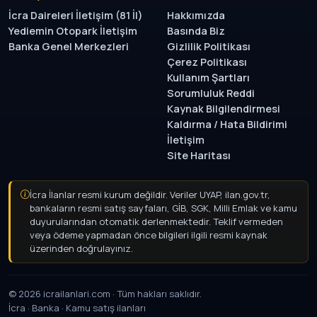
İcra Daireleri İletişim (81 İl)
Hakkımızda
Yediemin Otopark İletişim
Basında Biz
Banka Genel Merkezleri
Gizlilik Politikası
Çerez Politikası
Kullanım Şartları
Sorumluluk Reddi
Kaynak Bilgilendirmesi
Kaldırma / Hata Bildirimi
İletişim
Site Haritası
İcra İlanlar resmi kurum değildir. Veriler UYAP, ilan.gov.tr,
bankaların resmi satış sayfaları, GİB, SGK, Milli Emlak ve kamu
duyurularından otomatik derlenmektedir. Teklif vermeden
veya ödeme yapmadan önce bilgileri ilgili resmi kaynak
üzerinden doğrulayınız.
© 2026 icrailanlari.com · Tüm hakları saklıdır.
İcra · Banka · Kamu satış ilanları