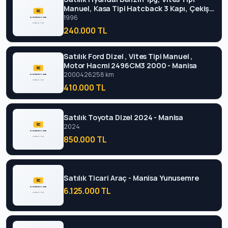
Manuel, Kasa Tipi Hatcback 3 Kapı, Çekiş
Tipi Önden Çekiş 1996 - Manisa
1996
240.000 TL
Satılık Ford Dizel , Vites Tipi Manuel ,
Motor Hacmi 2496CM3 2000 - Manisa
2000
426258 km
410.000 TL
Satılık Toyota Dizel 2024 - Manisa
2024
850.000 TL
Satılık Ticari Araç - Manisa Yunusemre
6.125.000 TL