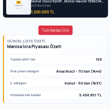
Motor Gücü 92HP , Motor Hacmi 1596CM3
2017 - Manisa
2017
94143 km
1.200.000 TL
Tüm İlanları Gör
GÜNCEL LISTE ÖZETI
Manisa İcra Piyasası Özeti
159
Toplam aktif ilan
Arsa/Arazi - 70 ilan (%44)
Öne çıkan kategori
Konut - 50 ilan (%31)
2. kategori
5.458.851 TL
Ortalama ilan bedeli