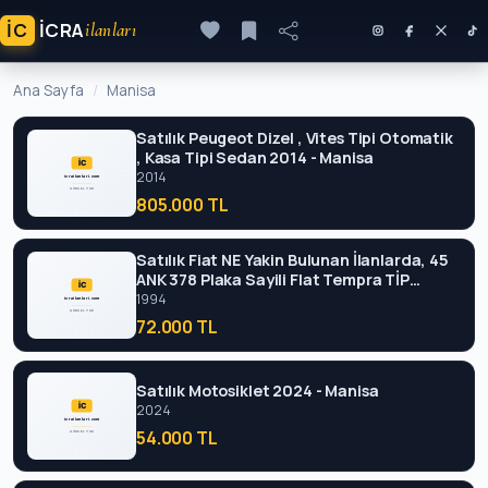
İC
ICRA
ilanları
Ana Sayfa
Manisa
Satılık Peugeot Dizel , Vites Tipi Otomatik
, Kasa Tipi Sedan 2014 - Manisa
2014
805.000 TL
Satılık Fiat NE Yakin Bulunan İlanlarda, 45
ANK 378 Plaka Sayili Flat Tempra TİP
Aracin 2.EL Piyasa Satılabilir 456 Adet İlanı
1994
Tespit Edilmiştir.sahibinden.com VE ARA
72.000 TL
1994 - Manisa
Satılık Motosiklet 2024 - Manisa
2024
54.000 TL