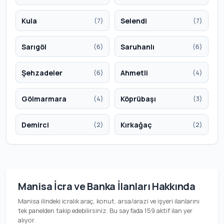
Kula
Selendi
(7)
(7)
Sarıgöl
Saruhanlı
(6)
(6)
Şehzadeler
Ahmetli
(6)
(4)
Gölmarmara
Köprübaşı
(4)
(3)
Demirci
Kırkağaç
(2)
(2)
Manisa İcra ve Banka İlanları Hakkında
Manisa ilindeki icralık araç, konut, arsa/arazi ve işyeri ilanlarını
tek panelden takip edebilirsiniz. Bu sayfada 159 aktif ilan yer
alıyor.