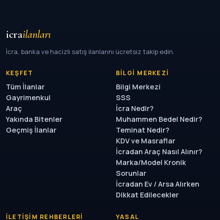
icra
ilanları
İcra, banka ve hacizli satış ilanlarını ücretsiz takip edin.
KEŞFET
BILGI MERKEZI
Tüm İlanlar
Bilgi Merkezi
Gayrimenkul
SSS
Araç
İcra Nedir?
Yakında Bitenler
Muhammen Bedel Nedir?
Geçmiş İlanlar
Teminat Nedir?
KDV ve Masraflar
İcradan Araç Nasıl Alınır?
Marka/Model Kronik
Sorunlar
İcradan Ev / Arsa Alırken
Dikkat Edilecekler
İLETIŞIM REHBERLERI
YASAL