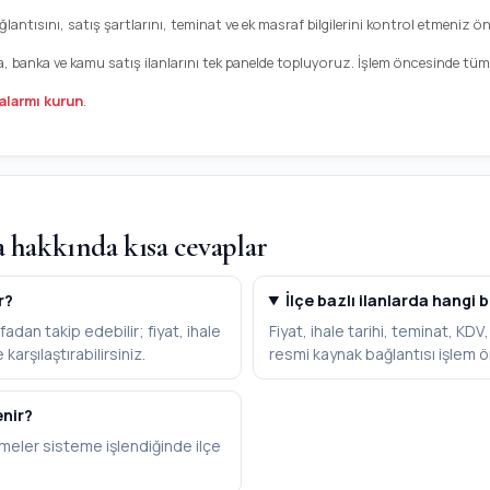
antısını, satış şartlarını, teminat ve ek masraf bilgilerini kontrol etmeniz öne
a, banka ve kamu satış ilanlarını tek panelde topluyoruz. İşlem öncesinde tüm b
alarmı kurun
.
a hakkında kısa cevaplar
r?
İlçe bazlı ilanlarda hangi b
adan takip edebilir; fiyat, ihale
Fiyat, ihale tarihi, teminat, KD
karşılaştırabilirsiniz.
resmi kaynak bağlantısı işlem ö
enir?
meler sisteme işlendiğinde ilçe