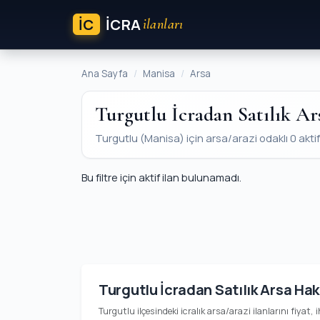
İC
ICRA
ilanları
Ana Sayfa
Manisa
Arsa
Turgutlu İcradan Satılık Ar
Turgutlu (Manisa) için arsa/arazi odaklı 0 aktif i
Bu filtre için aktif ilan bulunamadı.
Turgutlu İcradan Satılık Arsa Ha
Turgutlu ilçesindeki icralık arsa/arazi ilanlarını fiyat, 