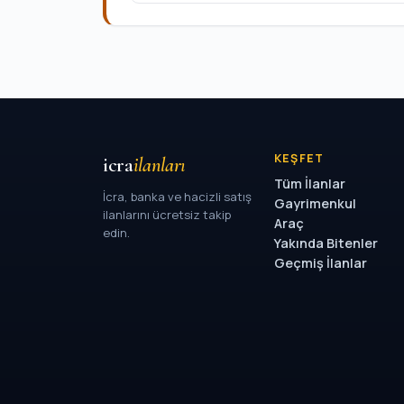
KEŞFET
icra
ilanları
Tüm İlanlar
İcra, banka ve hacizli satış
Gayrimenkul
ilanlarını ücretsiz takip
Araç
edin.
Yakında Bitenler
Geçmiş İlanlar