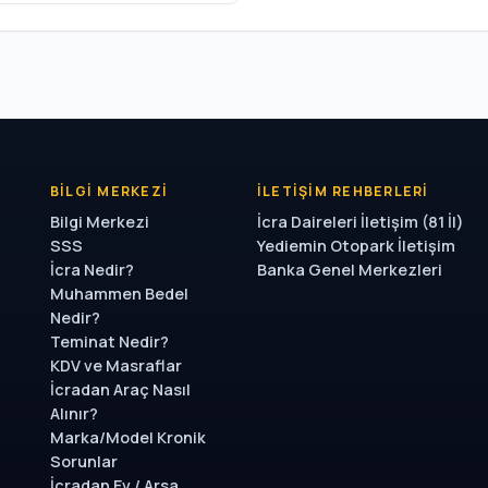
BILGI MERKEZI
İLETIŞIM REHBERLERI
Bilgi Merkezi
İcra Daireleri İletişim (81 İl)
SSS
Yediemin Otopark İletişim
İcra Nedir?
Banka Genel Merkezleri
Muhammen Bedel
Nedir?
Teminat Nedir?
KDV ve Masraflar
İcradan Araç Nasıl
Alınır?
Marka/Model Kronik
Sorunlar
İcradan Ev / Arsa