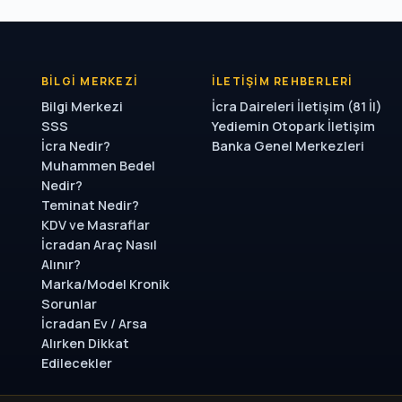
BILGI MERKEZI
İLETIŞIM REHBERLERI
Bilgi Merkezi
İcra Daireleri İletişim (81 İl)
SSS
Yediemin Otopark İletişim
İcra Nedir?
Banka Genel Merkezleri
Muhammen Bedel
Nedir?
Teminat Nedir?
KDV ve Masraflar
İcradan Araç Nasıl
Alınır?
Marka/Model Kronik
Sorunlar
İcradan Ev / Arsa
Alırken Dikkat
Edilecekler