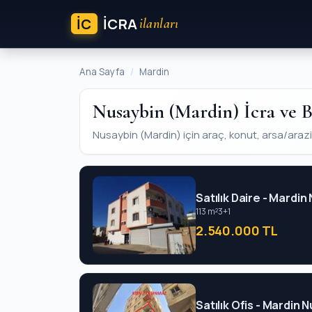
İC
ICRA
ilanları
Ana Sayfa
Mardin
Nusaybin (Mardin) İcra ve B
Nusaybin (Mardin) için araç, konut, arsa/arazi ve
Satılık Daire - Mardin
113 m²
3+1
2.540.000 TL
Satılık Ofis - Mardin 