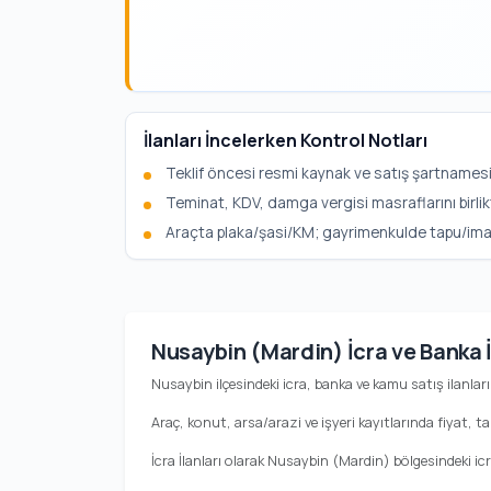
İlanları İncelerken Kontrol Notları
Teklif öncesi resmi kaynak ve satış şartnamesi
Teminat, KDV, damga vergisi masraflarını birlik
Araçta plaka/şasi/KM; gayrimenkulde tapu/imar b
Nusaybin (Mardin) İcra ve Banka 
Nusaybin ilçesindeki icra, banka ve kamu satış ilanların
Araç, konut, arsa/arazi ve işyeri kayıtlarında fiyat, ta
İcra İlanları olarak Nusaybin (Mardin) bölgesindeki ic