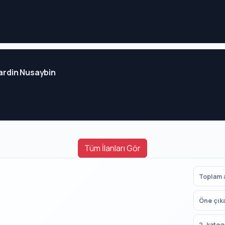
Mardin Nusaybin
Tüm İlanları Gör
Toplam a
Öne çık
2. kateg