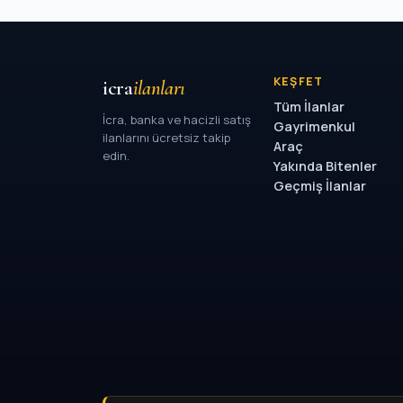
KEŞFET
icra
ilanları
Tüm İlanlar
İcra, banka ve hacizli satış
Gayrimenkul
ilanlarını ücretsiz takip
Araç
edin.
Yakında Bitenler
Geçmiş İlanlar