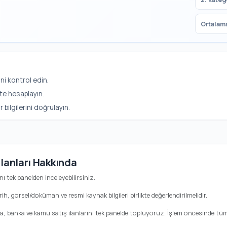
Ortalama
ni kontrol edin.
te hesaplayın.
ilgilerini doğrulayın.
İlanları Hakkında
ı tek panelden inceleyebilirsiniz.
rih, görsel/doküman ve resmi kaynak bilgileri birlikte değerlendirilmelidir.
ra, banka ve kamu satış ilanlarını tek panelde topluyoruz. İşlem öncesinde tüm b