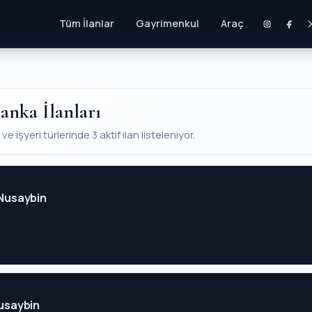
Tüm İlanlar
Gayrimenkul
Araç
anka İlanları
 işyeri türlerinde 3 aktif ilan listeleniyor.
 Nusaybin
Nusaybin