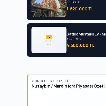
85 m²
2+1
1.620.000 TL
Satılık Müstakil Ev - 
542 m²
6+2
4.500.000 TL
GÜNCEL LISTE ÖZETI
Nusaybin / Mardin İcra Piyasası Özeti