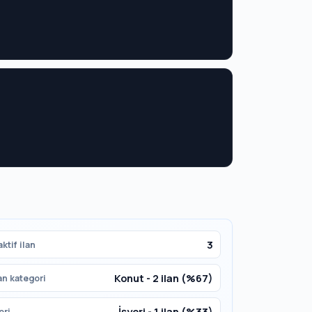
3
ktif ilan
Konut - 2 ilan (%67)
an kategori
İşyeri - 1 ilan (%33)
ori