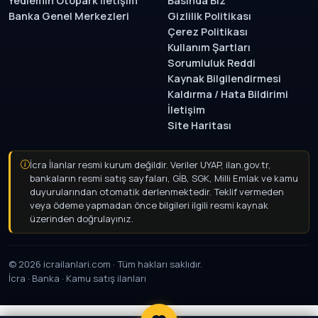
Yediemin Otopark İletişim
Basında Biz
Banka Genel Merkezleri
Gizlilik Politikası
Çerez Politikası
Kullanım Şartları
Sorumluluk Reddi
Kaynak Bilgilendirmesi
Kaldırma / Hata Bildirimi
İletişim
Site Haritası
İcra İlanlar resmi kurum değildir. Veriler UYAP, ilan.gov.tr,
bankaların resmi satış sayfaları, GİB, SGK, Milli Emlak ve kamu
duyurularından otomatik derlenmektedir. Teklif vermeden
veya ödeme yapmadan önce bilgileri ilgili resmi kaynak
üzerinden doğrulayınız.
© 2026 icrailanlari.com · Tüm hakları saklıdır.
İcra · Banka · Kamu satış ilanları