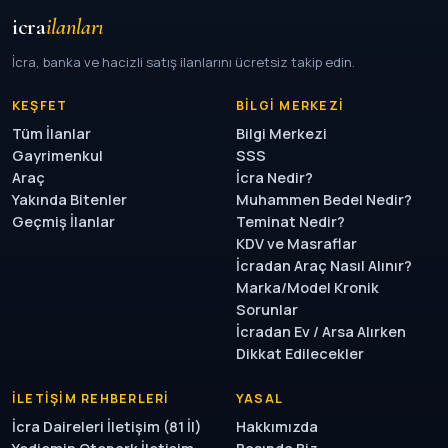
icra
ilanları
İcra, banka ve hacizli satış ilanlarını ücretsiz takip edin.
KEŞFET
BILGI MERKEZI
Tüm İlanlar
Bilgi Merkezi
Gayrimenkul
SSS
Araç
İcra Nedir?
Yakında Bitenler
Muhammen Bedel Nedir?
Geçmiş İlanlar
Teminat Nedir?
KDV ve Masraflar
İcradan Araç Nasıl Alınır?
Marka/Model Kronik
Sorunlar
İcradan Ev / Arsa Alırken
Dikkat Edilecekler
İLETIŞIM REHBERLERI
YASAL
İcra Daireleri İletişim (81 İl)
Hakkımızda