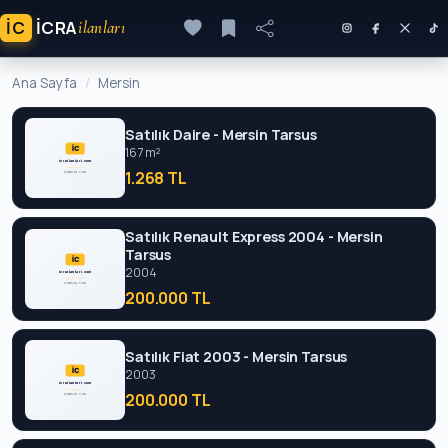
İC
ICRA
ilanları
Ana Sayfa
Mersin
Satılık Daire - Mersin Tarsus
167 m²
1.268 TL
Satılık Renault Express 2004 - Mersin
Tarsus
2004
200.000 TL
Satılık Fiat 2003 - Mersin Tarsus
2003
200.000 TL