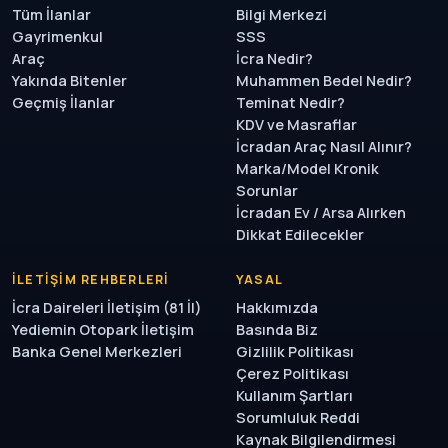
Tüm İlanlar
Bilgi Merkezi
Gayrimenkul
SSS
Araç
İcra Nedir?
Yakında Bitenler
Muhammen Bedel Nedir?
Geçmiş İlanlar
Teminat Nedir?
KDV ve Masraflar
İcradan Araç Nasıl Alınır?
Marka/Model Kronik
Sorunlar
İcradan Ev / Arsa Alırken
Dikkat Edilecekler
İLETIŞIM REHBERLERI
YASAL
İcra Daireleri İletişim (81 İl)
Hakkımızda
Yediemin Otopark İletişim
Basında Biz
Banka Genel Merkezleri
Gizlilik Politikası
Çerez Politikası
Kullanım Şartları
Sorumluluk Reddi
Kaynak Bilgilendirmesi