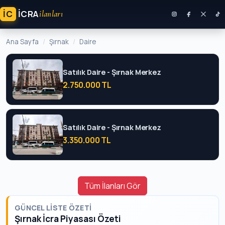
İC
ICRA
ilanları
Ana Sayfa
Şırnak
Daire
Satılık Daire - Şırnak Merkez
2.750.000 TL
Satılık Daire - Şırnak Merkez
3.350.000 TL
Tüm İlanları Gör
GÜNCEL LISTE ÖZETI
Şırnak İcra Piyasası Özeti