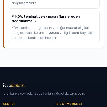
doğrulanmalıdır.
KDV, teminat ve ek masraflar nereden
doğrulanmalı?
KDV, teminat, harç, teslim ve diğer masraf bilgileri
satış dosyası, kurum duyurusu ve ilgili resmi kaynaklar
üzerinden kontrol edilmelidir.
icra
ilanları
İcra, banka ve hacizli satış ilanlarını ücretsiz takip edin.
KEŞFET
BILGI MERKEZI