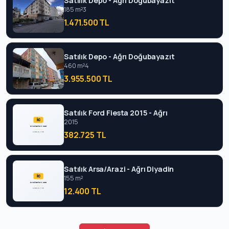
Satılık Depo - Ağrı Doğubayazıt
185 m²
3
1.471.500 TL
Satılık Depo - Ağrı Doğubayazıt
460 m²
4
3.955.500 TL
Satılık Ford Fiesta 2015 - Ağrı
2015
382.725 TL
Satılık Arsa/Arazi - Ağrı Diyadin
155 m²
12.400 TL