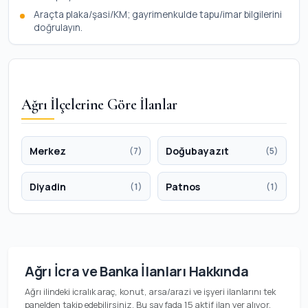
Araçta plaka/şasi/KM; gayrimenkulde tapu/imar bilgilerini
doğrulayın.
Ağrı İlçelerine Göre İlanlar
Merkez
Doğubayazıt
(7)
(5)
Diyadin
Patnos
(1)
(1)
Ağrı İcra ve Banka İlanları Hakkında
Ağrı ilindeki icralık araç, konut, arsa/arazi ve işyeri ilanlarını tek
panelden takip edebilirsiniz. Bu sayfada 15 aktif ilan yer alıyor.