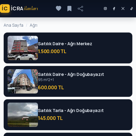
İC
ICRA
ilanları
Ana Sayfa
Ağrı
Satılık Daire - Ağrı Merkez
1.500.000 TL
Satılık Daire - Ağrı Doğubayazıt
95 m²
2+1
600.000 TL
Satılık Tarla - Ağrı Doğubayazıt
145.000 TL