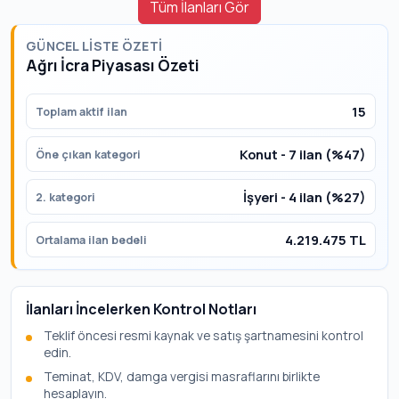
Tüm İlanları Gör
GÜNCEL LISTE ÖZETI
Ağrı İcra Piyasası Özeti
15
Toplam aktif ilan
Konut - 7 ilan (%47)
Öne çıkan kategori
İşyeri - 4 ilan (%27)
2. kategori
4.219.475 TL
Ortalama ilan bedeli
İlanları İncelerken Kontrol Notları
Teklif öncesi resmi kaynak ve satış şartnamesini kontrol
edin.
Teminat, KDV, damga vergisi masraflarını birlikte
hesaplayın.