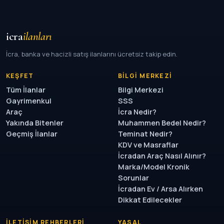
icra
ilanları
İcra, banka ve hacizli satış ilanlarını ücretsiz takip edin.
KEŞFET
BILGI MERKEZI
Tüm İlanlar
Bilgi Merkezi
Gayrimenkul
SSS
Araç
İcra Nedir?
Yakında Bitenler
Muhammen Bedel Nedir?
Geçmiş İlanlar
Teminat Nedir?
KDV ve Masraflar
İcradan Araç Nasıl Alınır?
Marka/Model Kronik
Sorunlar
İcradan Ev / Arsa Alırken
Dikkat Edilecekler
İLETIŞIM REHBERLERI
YASAL