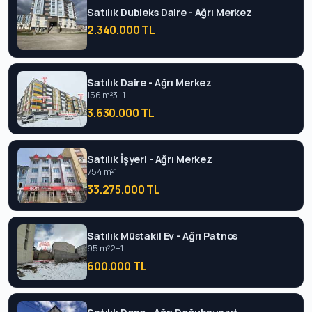
Satılık Dubleks Daire - Ağrı Merkez
2.340.000 TL
Satılık Daire - Ağrı Merkez
156 m²
3+1
3.630.000 TL
Satılık İşyeri - Ağrı Merkez
754 m²
1
33.275.000 TL
Satılık Müstakil Ev - Ağrı Patnos
95 m²
2+1
600.000 TL