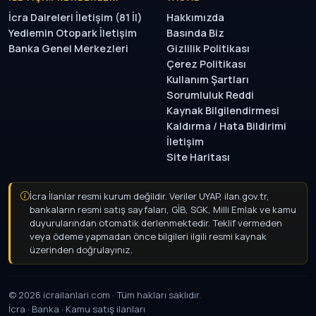
İcra Daireleri İletişim (81 İl)
Hakkımızda
Yediemin Otopark İletişim
Basında Biz
Banka Genel Merkezleri
Gizlilik Politikası
Çerez Politikası
Kullanım Şartları
Sorumluluk Reddi
Kaynak Bilgilendirmesi
Kaldırma / Hata Bildirimi
İletişim
Site Haritası
İcra İlanlar resmi kurum değildir. Veriler UYAP, ilan.gov.tr,
bankaların resmi satış sayfaları, GİB, SGK, Milli Emlak ve kamu
duyurularından otomatik derlenmektedir. Teklif vermeden
veya ödeme yapmadan önce bilgileri ilgili resmi kaynak
üzerinden doğrulayınız.
© 2026 icrailanlari.com · Tüm hakları saklıdır.
İcra · Banka · Kamu satış ilanları