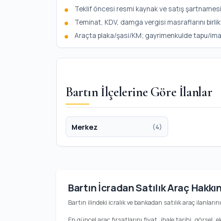
Teklif öncesi resmi kaynak ve satış şartnamesi
Teminat, KDV, damga vergisi masraflarını birlik
Araçta plaka/şasi/KM; gayrimenkulde tapu/imar b
Bartın İlçelerine Göre İlanlar
Merkez
(4)
Bartın İcradan Satılık Araç Hakkı
Bartın ilindeki icralık ve bankadan satılık araç ilanlar
En güncel araç fırsatlarını fiyat, ihale tarihi, görsel, 