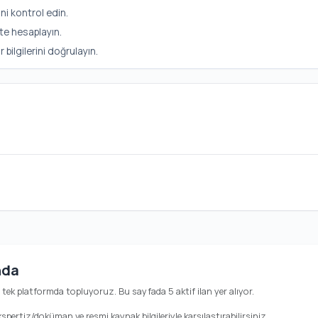
ni kontrol edin.
te hesaplayın.
ilgilerini doğrulayın.
nda
ını tek platformda topluyoruz. Bu sayfada 5 aktif ilan yer alıyor.
ekspertiz/doküman ve resmi kaynak bilgileriyle karşılaştırabilirsiniz.