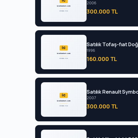
2006
300.000 TL
Satılık Tofaş-fıat Do
1996
160.000 TL
Satılık Renault Symbo
2007
300.000 TL