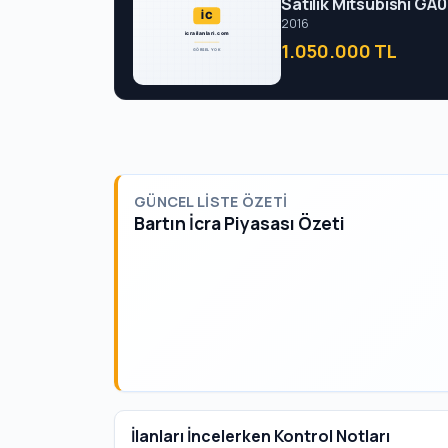
Satılık Mitsubishi GA
2016
1.050.000 TL
GÜNCEL LISTE ÖZETI
Bartın İcra Piyasası Özeti
İlanları İncelerken Kontrol Notları