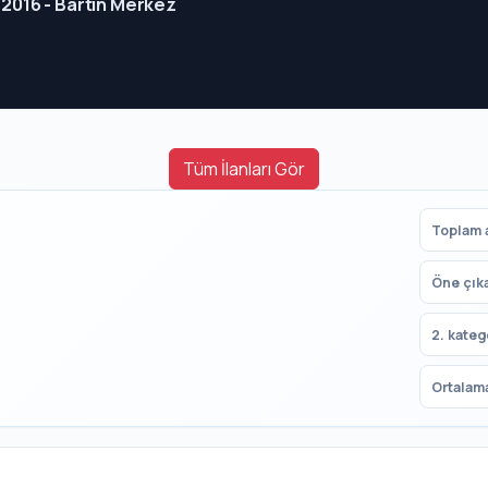
0 2016 - Bartın Merkez
Tüm İlanları Gör
Toplam a
Öne çık
2. kateg
Ortalama