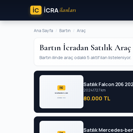
İC
ICRA
ilanları
Ana Sayfa
Bartın
Araç
Bartın İcradan Satılık Araç
Bartın ilinde araç odaklı 5 aktif ilan listeleniyor.
Satılık Falcon 206 20
2024
1727 km
80.000 TL
Satılık Mercedes-ben