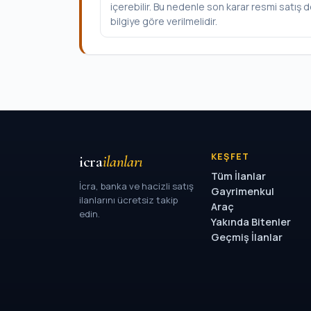
içerebilir. Bu nedenle son karar resmi satış
bilgiye göre verilmelidir.
KEŞFET
icra
ilanları
Tüm İlanlar
İcra, banka ve hacizli satış
Gayrimenkul
ilanlarını ücretsiz takip
Araç
edin.
Yakında Bitenler
Geçmiş İlanlar