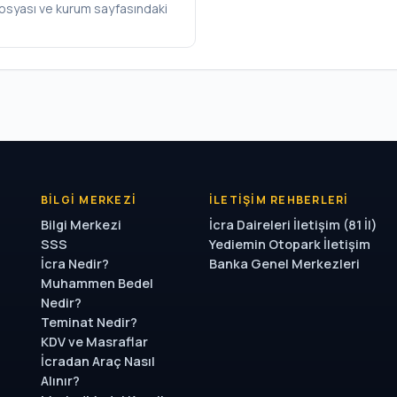
 dosyası ve kurum sayfasındaki
BILGI MERKEZI
İLETIŞIM REHBERLERI
Bilgi Merkezi
İcra Daireleri İletişim (81 İl)
SSS
Yediemin Otopark İletişim
İcra Nedir?
Banka Genel Merkezleri
Muhammen Bedel
Nedir?
Teminat Nedir?
KDV ve Masraflar
İcradan Araç Nasıl
Alınır?