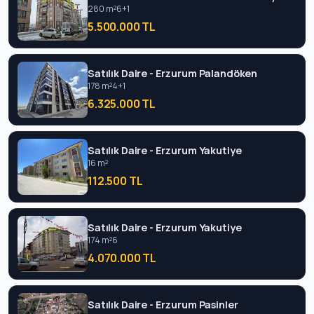
280 m²
6+1
5.500.000 TL
Satılık Daire - Erzurum Palandöken
178 m²
4+1
6.325.000 TL
Satılık Daire - Erzurum Yakutiye
16 m²
112.500 TL
Satılık Daire - Erzurum Yakutiye
174 m²
6
4.070.000 TL
Satılık Daire - Erzurum Pasinler