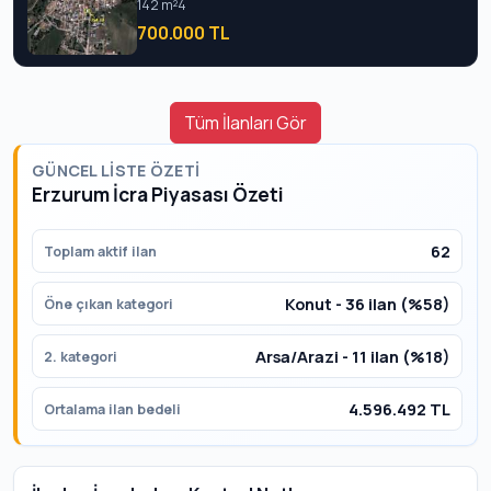
142 m²
4
700.000 TL
Tüm İlanları Gör
GÜNCEL LISTE ÖZETI
Erzurum İcra Piyasası Özeti
62
Toplam aktif ilan
Konut - 36 ilan (%58)
Öne çıkan kategori
Arsa/Arazi - 11 ilan (%18)
2. kategori
4.596.492 TL
Ortalama ilan bedeli