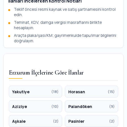
İlanları İncelerken Kontrol Notları
Teklif öncesi resmi kaynak ve satış şartnamesini kontrol
edin.
Teminat, KDV, damga vergisi masraflarını birlikte
hesaplayın.
Araçta plaka/şasi/KM; gayrimenkulde tapu/imar bilgilerini
doğrulayın.
Erzurum İlçelerine Göre İlanlar
Yakutiye
Horasan
(18)
(15)
Aziziye
Palandöken
(10)
(9)
Aşkale
Pasinler
(2)
(2)