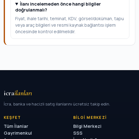
İlanı incelemeden önce hangi bilgiler
doğrulanmalı?
Fiyat, ihale tarihi, teminat, KDV, görsel/doküman, tapu
veya araç bilgileri ve resmi kaynak bağlantısı işlem
öncesinde kontrol edilmelidir.
icra
ilanları
İcra, banka ve hacizli satış ilanlarını ücretsiz takip edin.
KEŞFET
BILGI MERKEZI
Tüm İlanlar
Bilgi Merkezi
Gayrimenkul
SSS