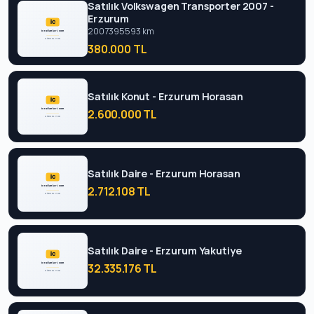
Satılık Volkswagen Transporter 2007 -
Erzurum
2007
395593 km
380.000 TL
Satılık Konut - Erzurum Horasan
2.600.000 TL
Satılık Daire - Erzurum Horasan
2.712.108 TL
Satılık Daire - Erzurum Yakutiye
32.335.176 TL