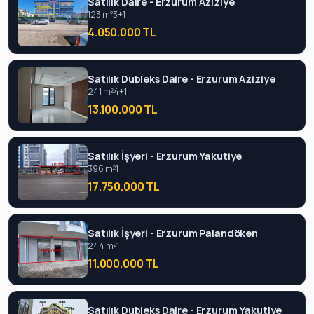
Satılık Daire - Erzurum Aziziye
123 m²
3+1
4.050.000 TL
Satılık Dubleks Daire - Erzurum Aziziye
241 m²
4+1
13.100.000 TL
Satılık İşyeri - Erzurum Yakutiye
396 m²
1
17.750.000 TL
Satılık İşyeri - Erzurum Palandöken
244 m²
1
11.000.000 TL
Satılık Dubleks Daire - Erzurum Yakutiye