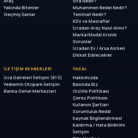
Araç
İcra Nedir?
Yakında Bitenler
Muhammen Bedel Nedir?
Geçmiş İlanlar
Teminat Nedir?
KDV ve Masraflar
İcradan Araç Nasıl Alınır?
Marka/Model Kronik
Sorunlar
İcradan Ev / Arsa Alırken
Dikkat Edilecekler
İLETIŞIM REHBERLERI
YASAL
İcra Daireleri İletişim (81 İl)
Hakkımızda
Yediemin Otopark İletişim
Basında Biz
Banka Genel Merkezleri
Gizlilik Politikası
Çerez Politikası
Kullanım Şartları
Sorumluluk Reddi
Kaynak Bilgilendirmesi
Kaldırma / Hata Bildirimi
İletişim