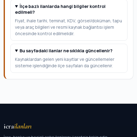
İlçe bazlı ilanlarda hangi bilgiler kontrol
edilmeli?
Fiyat, ihale tarihi, teminat, KDV, görsel/doküman, tapu
veya araç bilgileri ve resmi kaynak bağlantısı işlem
öncesinde kontrol edilmelidir.
Bu sayfadaki ilanlar ne sıklıkla güncellenir?
Kaynaklardan gelen yeni kayıtlar ve güncellemeler
sisteme işlendiğinde ilçe sayfaları da güncellenir.
icra
ilanları