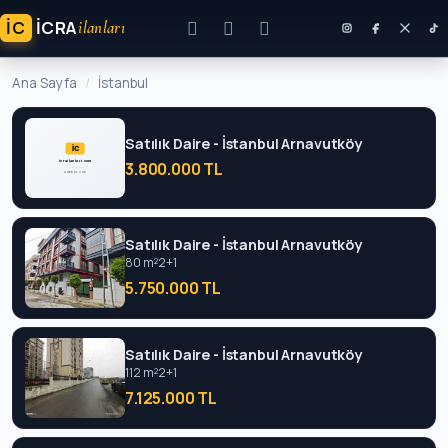
İC
ICRA
ilanları
Ana Sayfa
İstanbul
Satılık Daire - İstanbul Arnavutköy
3.800.000 TL
Satılık Daire - İstanbul Arnavutköy
80 m²
2+1
5.750.000 TL
Satılık Daire - İstanbul Arnavutköy
112 m²
2+1
7.125.000 TL