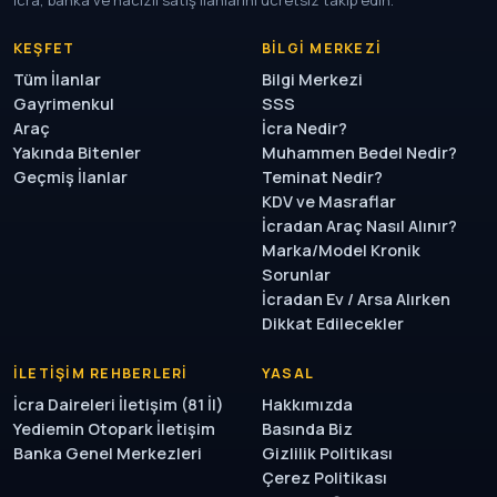
İcra, banka ve hacizli satış ilanlarını ücretsiz takip edin.
KEŞFET
BILGI MERKEZI
Tüm İlanlar
Bilgi Merkezi
Gayrimenkul
SSS
Araç
İcra Nedir?
Yakında Bitenler
Muhammen Bedel Nedir?
Geçmiş İlanlar
Teminat Nedir?
KDV ve Masraflar
İcradan Araç Nasıl Alınır?
Marka/Model Kronik
Sorunlar
İcradan Ev / Arsa Alırken
Dikkat Edilecekler
İLETIŞIM REHBERLERI
YASAL
İcra Daireleri İletişim (81 İl)
Hakkımızda
Yediemin Otopark İletişim
Basında Biz
Banka Genel Merkezleri
Gizlilik Politikası
Çerez Politikası