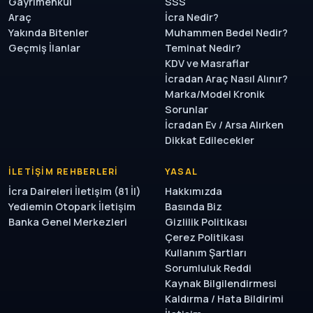
Gayrimenkul
SSS
Araç
İcra Nedir?
Yakında Bitenler
Muhammen Bedel Nedir?
Geçmiş İlanlar
Teminat Nedir?
KDV ve Masraflar
İcradan Araç Nasıl Alınır?
Marka/Model Kronik
Sorunlar
İcradan Ev / Arsa Alırken
Dikkat Edilecekler
İLETIŞIM REHBERLERI
YASAL
İcra Daireleri İletişim (81 İl)
Hakkımızda
Yediemin Otopark İletişim
Basında Biz
Banka Genel Merkezleri
Gizlilik Politikası
Çerez Politikası
Kullanım Şartları
Sorumluluk Reddi
Kaynak Bilgilendirmesi
Kaldırma / Hata Bildirimi