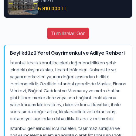
117 m²
3+1
6.810.000 TL
Tüm İlanları Gör
Beylikdüzü Yerel Gayrimenkul ve Adliye Rehberi
İstanbul icralık konut ihaleleri değerlendirilirken şehir
içindeki ulaşım aksları, ticaret bölgeleri, üniversite ve
yaşam merkezleri yatırım değeri açısından birlikte
incelenmelidir. Özellikle İstanbul genelinde Maslak, Finans
Merkezi, Bağdat Caddesi ve Marmaray ve metro hatları
gibi bilinen merkezlere veya ana bağlantı noktalarına
yakın konumdaki icralık ev, daire ve konut kayıtları; ihale
sonrasında değer artışı, kiralanabilirlik ve tekrar satış
potansiyeli açısından daha dikkatli analiz edilmelidir.
İstanbul genelindeki icra ihaleleri, taşınmaz satışları ve
dosya inceleme işlemleri ağırlıklı olarak İstanbul Anadolu