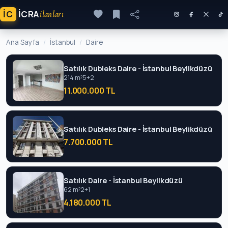
İC
ICRA
ilanları
Ana Sayfa
İstanbul
Daire
Satılık Dubleks Daire - İstanbul Beylikdüzü
214 m²
5+2
11.000.000 TL
Satılık Dubleks Daire - İstanbul Beylikdüzü
7.700.000 TL
Satılık Daire - İstanbul Beylikdüzü
62 m²
2+1
4.180.000 TL