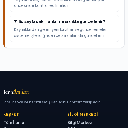
öncesinde kontrol edilmelidir.
Bu sayfadaki ilanlar ne sıklıkla güncellenir?
Kaynaklardan gelen yeni kayıtlar ve güncellemeler
sisteme işlendiğinde ilçe sayfaları da güncellenir.
icra
ilanları
İcra, banka ve hacizli satış ilanlarını ücretsiz takip edin.
KEŞFET
BILGI MERKEZI
Tüm İlanlar
Bilgi Merkezi