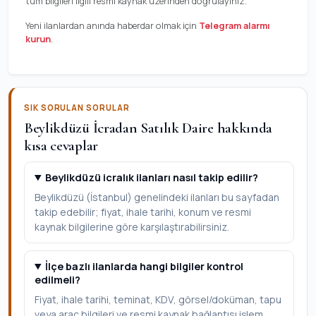
tüm bilgileri ilgili resmi kaynak üzerinden doğrulayınız.
Yeni ilanlardan anında haberdar olmak için
Telegram alarmı
kurun
.
SIK SORULAN SORULAR
Beylikdüzü İcradan Satılık Daire hakkında
kısa cevaplar
Beylikdüzü icralık ilanları nasıl takip edilir?
Beylikdüzü (İstanbul) genelindeki ilanları bu sayfadan
takip edebilir; fiyat, ihale tarihi, konum ve resmi
kaynak bilgilerine göre karşılaştırabilirsiniz.
İlçe bazlı ilanlarda hangi bilgiler kontrol
edilmeli?
Fiyat, ihale tarihi, teminat, KDV, görsel/doküman, tapu
veya araç bilgileri ve resmi kaynak bağlantısı işlem