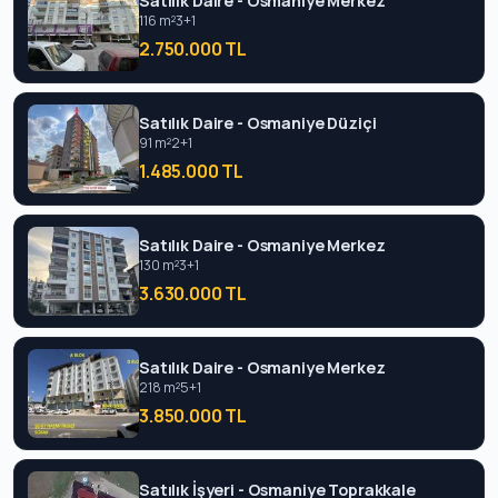
Satılık Daire - Osmaniye Merkez
116 m²
3+1
2.750.000 TL
Satılık Daire - Osmaniye Düziçi
91 m²
2+1
1.485.000 TL
Satılık Daire - Osmaniye Merkez
130 m²
3+1
3.630.000 TL
Satılık Daire - Osmaniye Merkez
218 m²
5+1
3.850.000 TL
Satılık İşyeri - Osmaniye Toprakkale