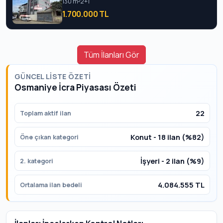
130 m²
2+1
1.700.000 TL
Tüm İlanları Gör
GÜNCEL LISTE ÖZETI
Osmaniye İcra Piyasası Özeti
22
Toplam aktif ilan
Konut - 18 ilan (%82)
Öne çıkan kategori
İşyeri - 2 ilan (%9)
2. kategori
4.084.555 TL
Ortalama ilan bedeli