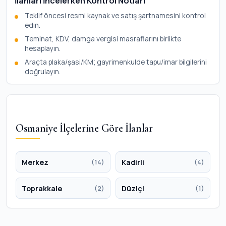
İlanları İncelerken Kontrol Notları
Teklif öncesi resmi kaynak ve satış şartnamesini kontrol
edin.
Teminat, KDV, damga vergisi masraflarını birlikte
hesaplayın.
Araçta plaka/şasi/KM; gayrimenkulde tapu/imar bilgilerini
doğrulayın.
Osmaniye İlçelerine Göre İlanlar
Merkez
Kadirli
(14)
(4)
Toprakkale
Düziçi
(2)
(1)