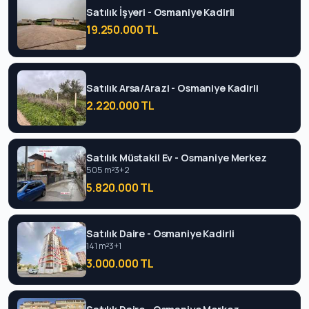
Satılık İşyeri - Osmaniye Kadirli
19.250.000 TL
Satılık Arsa/Arazi - Osmaniye Kadirli
2.220.000 TL
Satılık Müstakil Ev - Osmaniye Merkez
505 m²
3+2
5.820.000 TL
Satılık Daire - Osmaniye Kadirli
141 m²
3+1
3.000.000 TL