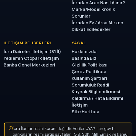
İcradan Araç Nasıl Alınır?
Marka/Model Kronik
Sorunlar
İcradan Ev / Arsa Alırken
Dikkat Edilecekler
İLETIŞIM REHBERLERI
YASAL
İcra Daireleri İletişim (81 İl)
Hakkımızda
Yediemin Otopark İletişim
Basında Biz
Banka Genel Merkezleri
Gizlilik Politikası
Çerez Politikası
Kullanım Şartları
Sorumluluk Reddi
Kaynak Bilgilendirmesi
Kaldırma / Hata Bildirimi
İletişim
Site Haritası
İcra İlanlar resmi kurum değildir. Veriler UYAP, ilan.gov.tr,
bankaların resmi satış sayfaları, GİB, SGK, Milli Emlak ve kamu