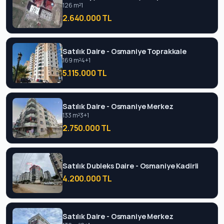
126 m²
1
2.640.000 TL
Satılık Daire - Osmaniye Toprakkale
169 m²
4+1
5.115.000 TL
Satılık Daire - Osmaniye Merkez
133 m²
3+1
2.750.000 TL
Satılık Dubleks Daire - Osmaniye Kadirli
4.200.000 TL
Satılık Daire - Osmaniye Merkez