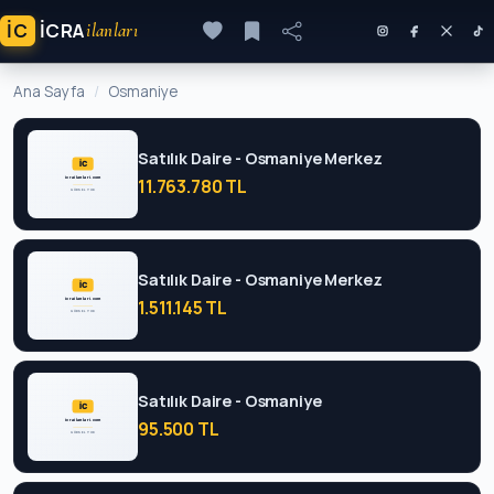
İC
ICRA
ilanları
Ana Sayfa
Osmaniye
Satılık Daire - Osmaniye Merkez
11.763.780 TL
Satılık Daire - Osmaniye Merkez
1.511.145 TL
Satılık Daire - Osmaniye
95.500 TL