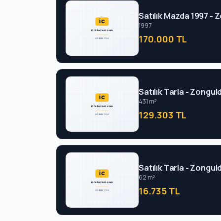
Satılık Mazda 1997 - 
1997
170.000 TL
Satılık Tarla - Zongul
431 m²
129.303 TL
Satılık Tarla - Zongul
62 m²
16.735 TL