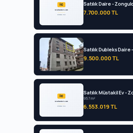
Satılık Daire - Zongu
7.700.000 TL
Satılık Dubleks Dair
9.500.000 TL
Satılık Müstakil Ev - 
957 m²
6.553.019 TL