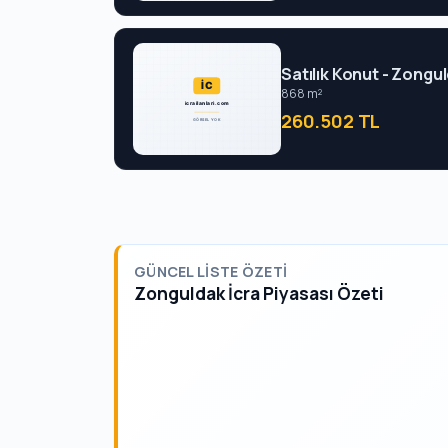
Satılık Konut - Zongul
868 m²
260.502 TL
GÜNCEL LISTE ÖZETI
Zonguldak İcra Piyasası Özeti