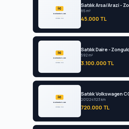
Satılık Arsa/Arazi - Z
85 m²
45.000 TL
Satılık Daire - Zongul
592 m²
3.100.000 TL
Satılık Volkswagen C
2012
241123 km
720.000 TL