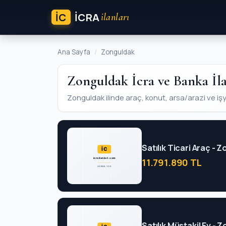
İC
ICRA
ilanları
Ana Sayfa
Zonguldak
Zonguldak İcra ve Banka İla
Zonguldak ilinde araç, konut, arsa/arazi ve işyer
Satılık Ticari Araç - Z
11.791.890 TL
Satılık Müstakil Ev - 