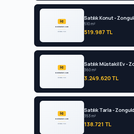
Satılık Konut - Zongul
510 m²
519.987 TL
Satılık Müstakil Ev - 
360 m²
3.249.620 TL
Satılık Tarla - Zongul
353 m²
138.721 TL