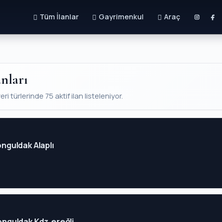
Tüm İlanlar
Gayrimenkul
Araç
nları
i türlerinde 75 aktif ilan listeleniyor.
onguldak Alaplı
Zonguldak Kdz.ereğli