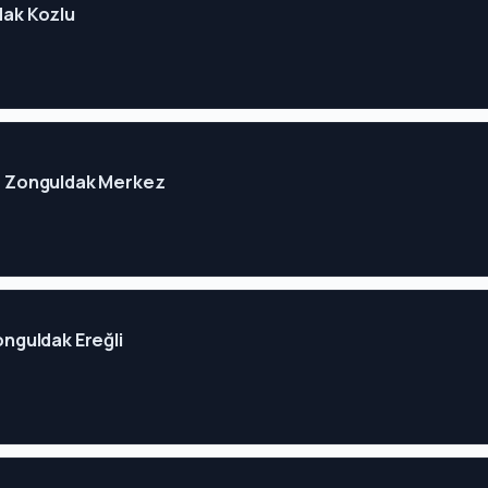
ldak Kozlu
e - Zonguldak Merkez
Zonguldak Ereğli