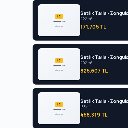
Satılık Tarla - Zongul
422 m²
171.705 TL
Satılık Tarla - Zongul
402 m²
825.607 TL
Satılık Tarla - Zongul
153 m²
458.319 TL