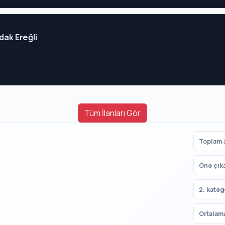
dak Ereğli
Tüm İlanları Gör
Toplam a
Öne çık
2. kateg
Ortalama