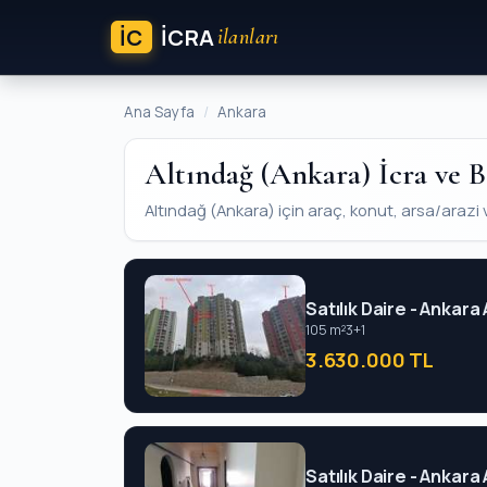
İC
ICRA
ilanları
Ana Sayfa
Ankara
Altındağ (Ankara) İcra ve B
Altındağ (Ankara) için araç, konut, arsa/arazi ve 
Satılık Daire - Ankara
105 m²
3+1
3.630.000 TL
Satılık Daire - Ankara