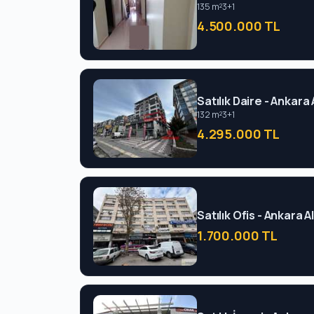
135 m²
3+1
4.500.000 TL
Satılık Daire - Ankara
132 m²
3+1
4.295.000 TL
Satılık Ofis - Ankara A
1.700.000 TL