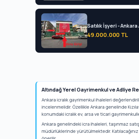
Satılık İşyeri - Ankara
49.000.000 TL
Altındağ Yerel Gayrimenkul ve Adliye R
Ankara icralık gayrimenkul ihaleleri değerlendiri
incelenmelidir. Özellikle Ankara genelinde Kızı
konumdaki icralık ev, arsa ve ticari gayrimenkulle
Ankara genelindeki icra ihaleleri, taşınmaz satışl
müdürlüklerinde yürütülmektedir. Katılacağınız 
önerilir.