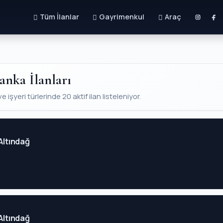
Tüm İlanlar
Gayrimenkul
Araç
anka İlanları
işyeri türlerinde 20 aktif ilan listeleniyor.
 Altındağ
 Altındağ