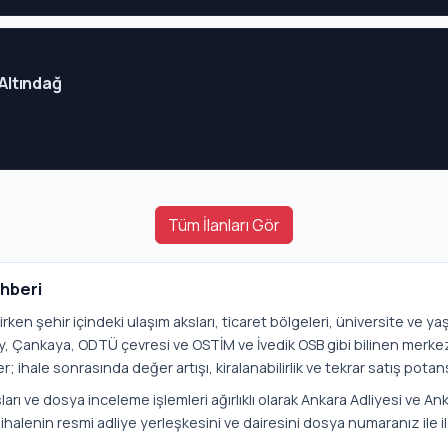
 Altındağ
Tüm İlanları Gör
ehberi
lirken şehir içindeki ulaşım aksları, ticaret bölgeleri, üniversite ve y
lay, Çankaya, ODTÜ çevresi ve OSTİM ve İvedik OSB gibi bilinen merke
r; ihale sonrasında değer artışı, kiralanabilirlik ve tekrar satış potans
arı ve dosya inceleme işlemleri ağırlıklı olarak Ankara Adliyesi ve Anka
ihalenin resmi adliye yerleşkesini ve dairesini dosya numaranız ile i