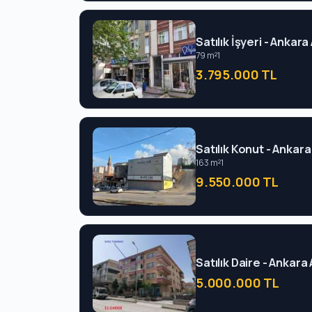
Satılık İşyeri - Ankara
79 m²
1
3.795.000 TL
Satılık Konut - Ankara
163 m²
1
9.550.000 TL
Satılık Daire - Ankara
5.000.000 TL