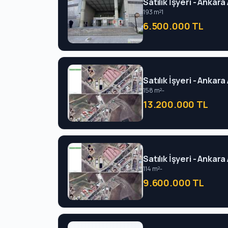
Satılık İşyeri - Ankara
193 m²
1
6.500.000 TL
Satılık İşyeri - Ankara
158 m²
-
13.200.000 TL
Satılık İşyeri - Ankara
114 m²
-
9.600.000 TL