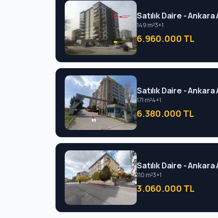
Satılık Daire - Ankara
149 m²
3+1
6.960.000 TL
Satılık Daire - Ankara
171 m²
4+1
6.380.000 TL
Satılık Daire - Ankara
110 m²
3+1
3.060.000 TL